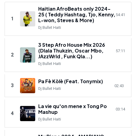
Haitian AfroBeats only 2024-
25 ( Teddy Hashtag, Tjo, Kenny,
54:41
1
L-won, Steves & More)
Dj Bullet Haiti
3 Step Afro House Mix 2026
(Dlala Thukzin, Oscar Mbo,
57:11
2
JAzzWrld , Funk Qla...)
Dj Bullet Haiti
Pa Fè Kòlè (Feat. Tonymix)
3
02:43
Dj Bullet Haiti
La vie qu'on mene x Tong Po
03:14
Mashup
4
Dj Bullet Haiti