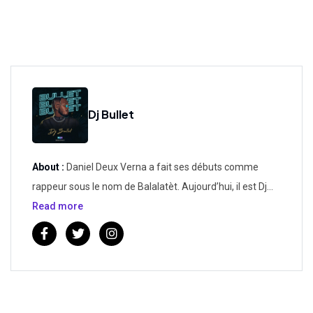
Dj Bullet
About :
Daniel Deux Verna a fait ses débuts comme
rappeur sous le nom de Balalatèt. Aujourd’hui, il est Dj
Bullet, un disc-jockey très présent dans les activités
Read more
culturelles, les after hours, les « party » les plus prisés.