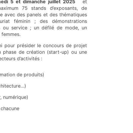
edi 5 et dimanche juillet 2025
et
aximum 75 stands d’exposants, de
le avec des panels et des thématiques
uriat féminin ; des démonstrations
s ou service ; un défilé de mode, un
s femmes.
ni pour présider le concours de projet
n phase de création (start-up) ou une
teurs d’activités :
rmation de produits)
chitecture…)
r, numérique)
s chacune