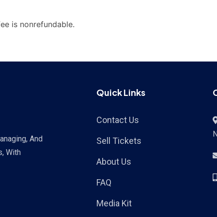
fee is nonrefundable.
Quick Links
Contact Us
Managing, And
Sell Tickets
s, With
About Us
FAQ
Media Kit